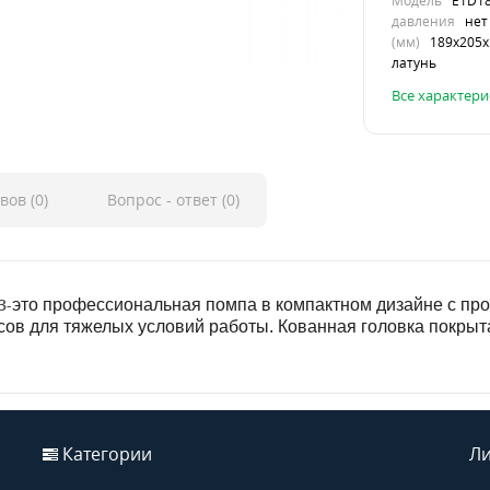
Модель
E1D1
давления
нет
(мм)
189х205х
латунь
Все характери
вов (0)
Вопрос - ответ (0)
3-
это профессиональная помпа в компактном дизайне с пр
сов для тяжелых условий работы. Кованная головка покрыт
Категории
Ли