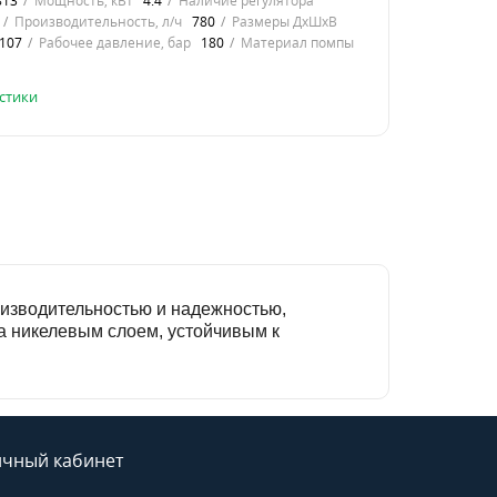
813
Мощность, кВт
4.4
Наличие регулятора
Производительность, л/ч
780
Размеры ДхШхВ
107
Рабочее давление, бар
180
Материал помпы
стики
оизводительностью и надежностью,
а никелевым слоем, устойчивым к
чный кабинет