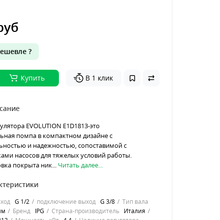
руб
ешевле ?
Купить
В 1 клик
сание
гулятора EVOLUTION E1D1813-это
ьная помпа в компактном дизайне с
ьностью и надежностью, сопоставимой с
ами насосов для тяжелых условий работы.
вка покрыта ник...
Читать далее...
ктеристики
ход
G 1/2
подключение выход
G 3/8
Тип вала
мм
Бренд
IPG
Страна-производитель
Италия