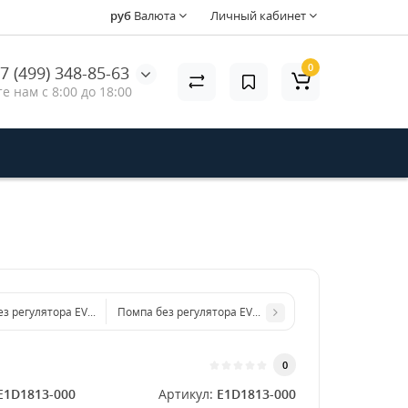
руб
Валюта
Личный кабинет
0
7 (499) 348-85-63
е нам с 8:00 до 18:00
ез регулятора EVOLUTION E2D2013
Помпа без регулятора EVOLUTION E1B1614
0
E1D1813-000
Артикул:
E1D1813-000