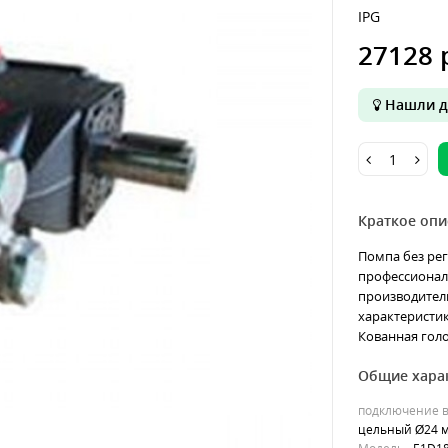
IPG
27128 
Нашли д
Краткое опи
Помпа без ре
профессионал
производител
характеристик
Кованная голо
Общие хара
подключение в
цельный Ø24 