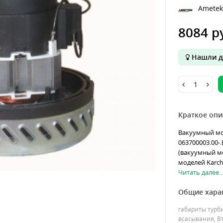
Ametek
8084 р
Нашли д
Краткое опи
Вакуумный мот
063700003.00
(вакуумный м
моделей Karcher
Читать далее..
Общие хара
габариты турб
всасывания, В