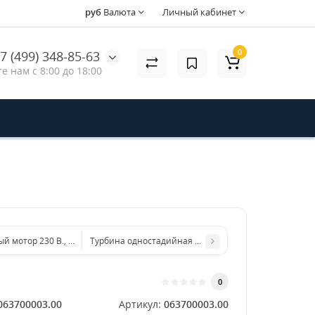
руб
Валюта
Личный кабинет
0
7 (499) 348-85-63
е нам с 8:00 до 18:00
й мотор 230 В., 1000 Вт., Ametek 069501008.01
Турбина одностадийная универсальная 1100-1200Вт
0
063700003.00
Артикул:
063700003.00