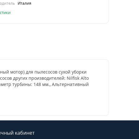
одитель
Италия
стики
мный мотор) для пылесосов сухой уборки
сосов других производителей: Nilfisk Alto
Диаметр турбины: 148 мм., Альтернативный
чный кабинет