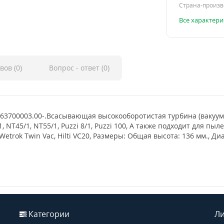
Страна-произв
Все характери
вов (0)
Вопрос - ответ (0)
 063700003.00-.Всасывающая высокооборотистая турбина (вакуу
NT45/1, NT55/1, Puzzi 8/1, Puzzi 100, А также подходит для пыле
Wetrok Twin Vac, Hilti VC20, Размеры: Общая высота: 136 мм., 
Категории
Ли