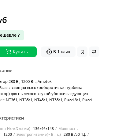
уб
ешевле ?
Купить
В 1 клик
сание
ор 230 В., 1200 Вт., Ametek
-.Всасывающая высокооборотистая турбина
отор) для пылесосов сухой уборки следующих
: NT361, NT35/1, NT45/1, NT55/1, Puzzi 8/1, Puzzi...
.
ктеристики
ины HхhхDхd(мм)
136х46х148
Мощность
т
1200
Электропитание(~ В. Гц)
230 В./50 гЦ.