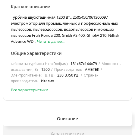
Краткое описание
Турбина двухстадийная 1200 Вт., 2505450/061300097
электромотор для промышленных и профессиональных
пылесосов, пылеводососов, водопылесосов и моющих
пылесосов Früh Ronda 200, Ghibli AS 400, GhibliA 210, Nilfisk
Advance WD...
Читать далее...
Общие характеристики
габариты турбины HхhхDхd(мм)
181х67х144х79
Мощность
всасывания, Вт
1200
Производитель
AMETEK
Электропитание(~ В. Гц)
230 В./50 гЦ.
Страна-
производитель
Италия
Все характеристики
Описание
Характеристики