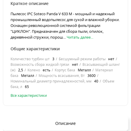
Краткое описание
Пылесос IPC Soteco Panda V 633 M - мощный и надежный
промышленный водопылесос для сухой и влажной уборки.
Оснащен революционной системой фильтрации
"ЦИКЛОН". Предназначен для сбора пыли, опилок,
деревянной стружки, порош...
Читать далее...
Общие характеристики
Количество турбин шт
3
Бесшумный режим работы
нет
Возможность сбора жидкой грязи
нет
Всасывающий шланг
(м)
2,5
Колено
есть
Корпуc бака
Металл
Материал
бака
Металл
Мощность всасывания, Вт
3600
Номинальный диаметр принадлежностей, мм
40
Объем
бака, л
65
Все характеристики
Описание