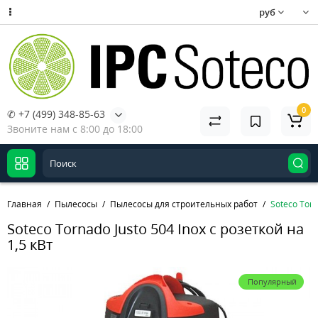
руб
0
✆ +7 (499) 348-85-63
Звоните нам с 8:00 до 18:00
Главная
Пылесосы
Пылесосы для строительных работ
Soteco Torn
Soteco Tornado Justo 504 Inox с розеткой на
1,5 кВт
Популярный