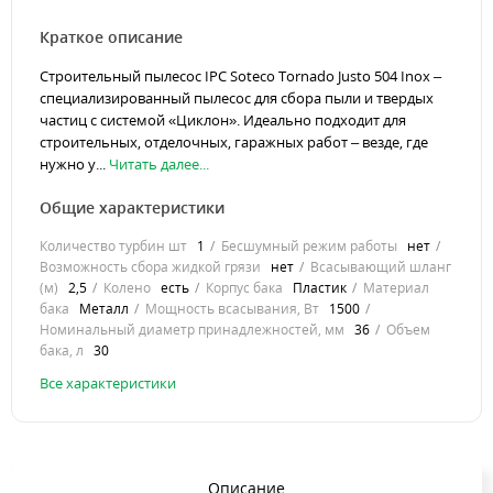
Краткое описание
Строительный пылесос IPC Soteco Tornado Justo 504 Inox –
специализированный пылесос для сбора пыли и твердых
частиц с системой «Циклон». Идеально подходит для
строительных, отделочных, гаражных работ – везде, где
нужно у...
Читать далее...
Общие характеристики
Количество турбин шт
1
Бесшумный режим работы
нет
Возможность сбора жидкой грязи
нет
Всасывающий шланг
(м)
2,5
Колено
есть
Корпуc бака
Пластик
Материал
бака
Металл
Мощность всасывания, Вт
1500
Номинальный диаметр принадлежностей, мм
36
Объем
бака, л
30
Все характеристики
Описание