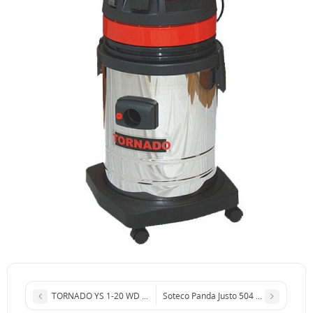
TORNADO YS 1-20 WD TC
Soteco Panda Justo 504 Tele с розетко