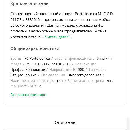
Краткое описание
Стационарный настенный аппарат Portotecnica MLC-C D
2117 P c E3B2515 – профессиональная настенная мойка
высокого давления. Данная модель с оснащена 4-х
полюсным асинхронным электродвигателем. Мойка
крепится к стене ...
Читать далее...
Общие характеристики
Бренд
IPC Portotecnica
Страна-производитель
Италия
Модель
MLC-C D 2117 P c E3B2515
Назначение
Профессиональные
Напряжение, В
380
Тип мойки
Стационарные
Тип давления
Высокого давления
Наличие парогенератора
нет
Защита от перегрева
да
Мощность, кВт
7
Все характеристики
Описание