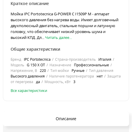
Краткое описание
Мойка IPC Portotecnica G-POWER C I1509P M - аппарат
высокого давления без нагрева воды. Имеет долговечный
двухполюсный двигатель, стальные поршни и латунную
головку, что обеспечивает низкий уровень шума и
высокий КПД. Дл...
Читать далее...
Общие характеристики
Бренд
IPC Portotecnica
Страна-производитель
Италия
Модель
G 150 X OT
Назначение
Профессиональные
Напряжение, В
220
Тип мойки
Ручные
Тип давления
Высокого давления
Наличие парогенератора
нет
Защита
от перегрева
да
Мощность, кВт
3
Все характеристики
Описание