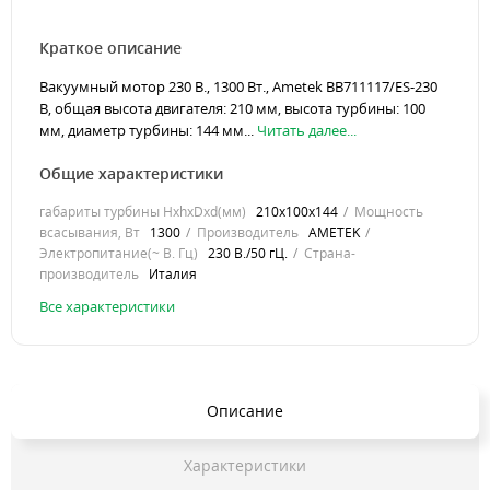
Краткое описание
Вакуумный мотор 230 В., 1300 Вт., Ametek BB711117/ES-230
В, общая высота двигателя: 210 мм, высота турбины: 100
мм, диаметр турбины: 144 мм...
Читать далее...
Общие характеристики
габариты турбины HхhхDхd(мм)
210х100х144
Мощность
всасывания, Вт
1300
Производитель
AMETEK
Электропитание(~ В. Гц)
230 В./50 гЦ.
Страна-
производитель
Италия
Все характеристики
Описание
Характеристики