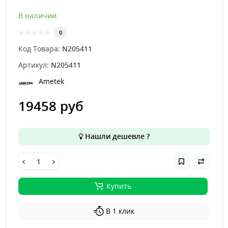
В наличии
0
Код Товара:
N205411
Артикул:
N205411
Ametek
19458 руб
Нашли дешевле ?
Купить
В 1 клик