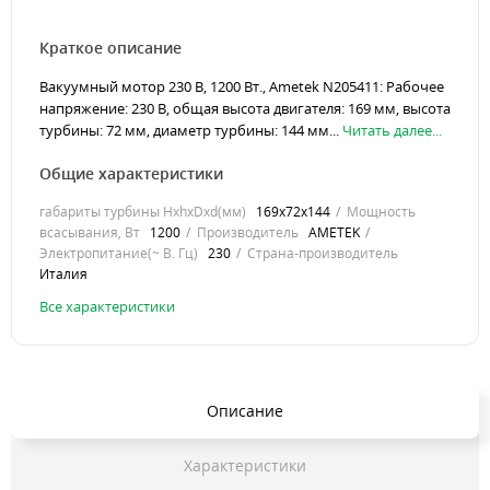
Краткое описание
Вакуумный мотор 230 В, 1200 Вт., Ametek N205411: Рабочее
напряжение: 230 В, общая высота двигателя: 169 мм, высота
турбины: 72 мм, диаметр турбины: 144 мм...
Читать далее...
Общие характеристики
габариты турбины HхhхDхd(мм)
169х72х144
Мощность
всасывания, Вт
1200
Производитель
AMETEK
Электропитание(~ В. Гц)
230
Страна-производитель
Италия
Все характеристики
Описание
Характеристики