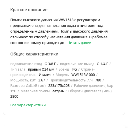
Краткое описание
Помпа высокого давления WW1513 с регулятором
предназначена для нагнетания воды в пистолет под
определенным давлением. Помпы высокого давления
отличают по способу нагнетания давления. В рабочее
состояние помпу приводит дв...
Читать далее...
Общие характеристики
подключение вход
G 3/8 F
подключение выход
G 1/4 F
Тип вала
правый Ø24 мм
Бренд
IPG
Страна-
производитель
Италия
Модель
WW1513V-000
Мощность, кВт
3.67
Производительность, л/ч
780
Размеры ДхШхВ (мм)
223х175х203
Рабочее давление, бар
150
Материал помпы
латунь
Обороты двигателя (мин)
2800
Все характеристики