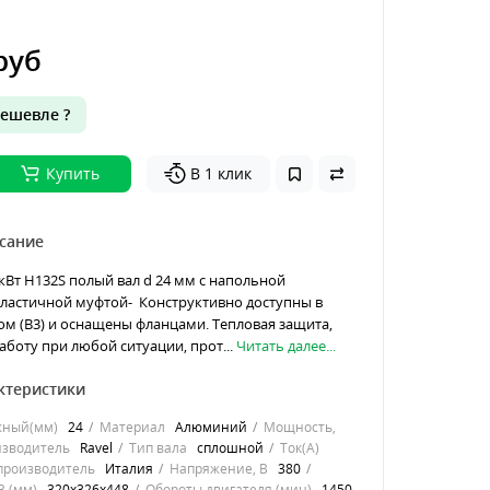
руб
ешевле ?
Купить
В 1 клик
сание
 кВт H132S полый вал d 24 мм с напольной
эластичной муфтой- Конструктивно доступны в
ом (B3) и оснащены фланцами. Тепловая защита,
аботу при любой ситуации, прот...
Читать далее...
ктеристики
жный(мм)
24
Материал
Алюминий
Мощность,
зводитель
Ravel
Тип вала
сплошной
Ток(А)
производитель
Италия
Напряжение, В
380
 (мм)
320х326х448
Обороты двигателя (мин)
1450