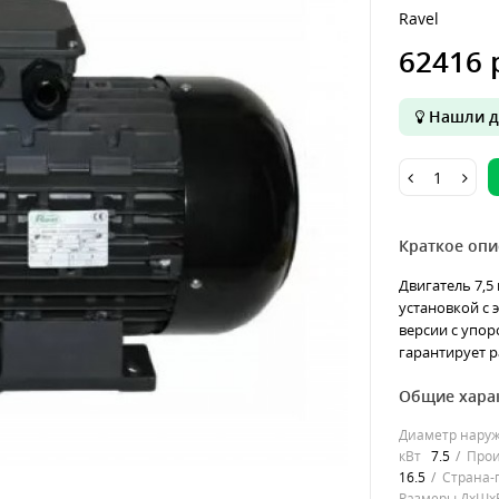
Ravel
62416 
Нашли д
Краткое опи
Двигатель 7,5
установкой с 
версии с упор
гарантирует р
Общие хара
Диаметр нару
кВт
7.5
Прои
16.5
Страна-
Размеры ДхШхВ