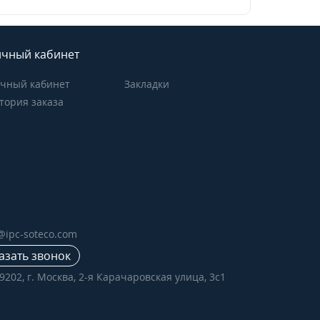
чный кабинет
чный кабинет
Закладки
тория заказа
e@ipc-soteco.com
азать звонок
9202, г. Москва, 2-я Карачаровская улица, 3с1