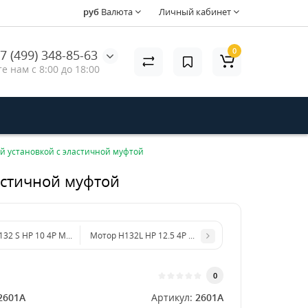
руб
Валюта
Личный кабинет
0
7 (499) 348-85-63
е нам с 8:00 до 18:00
ой установкой с эластичной муфтой
ластичной муфтой
32 S HP 10 4P MA AC KW 7.5 4P
Мотор H132L HP 12.5 4P MA AC KW 9,2
0
2601A
Артикул:
2601A