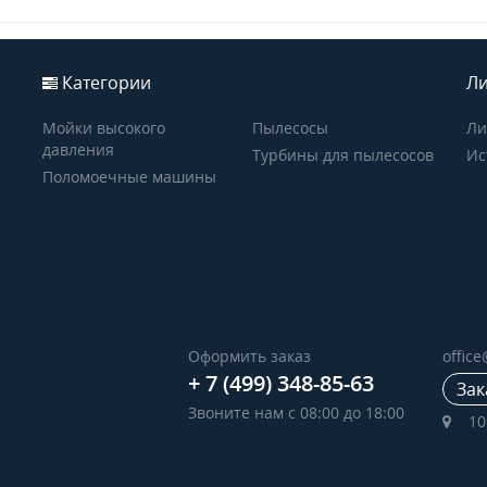
Категории
Ли
Мойки высокого
Пылесосы
Ли
давления
Турбины для пылесосов
Ис
Поломоечные машины
Оформить заказ
offic
+ 7 (499) 348-85-63
Зак
Звоните нам с 08:00 до 18:00
10