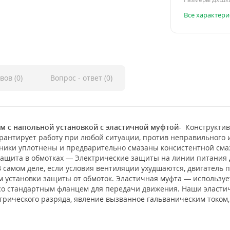
Все характери
вов (0)
Вопрос - ответ (0)
мм с напольной установкой с эластичной муфтой-
Конструктивн
рантирует работу при любой ситуации, против неправильного 
ки уплотнены и предварительно смазаны консистентной смазк
лозащита в обмотках — Электрические защиты на линии питания 
 самом деле, если условия вентиляции ухудшаются, двигатель п
м установки защиты от обмоток. Эластичная муфта — используе
 со стандартным фланцем для передачи движения. Наши эласт
ктрического разряда, явление вызванное гальваническим током