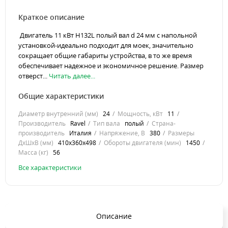
Краткое описание
Двигатель 11 кВт H132L полый вал d 24 мм с напольной
установкой-идеально подходит для моек, значительно
сокращает общие габариты устройства, в то же время
обеспечивает надежное и экономичное решение. Размер
отверст...
Читать далее...
Общие характеристики
Диаметр внутренний (мм)
24
Мощность, кВт
11
Производитель
Ravel
Тип вала
полый
Страна-
производитель
Италия
Напряжение, В
380
Размеры
ДхШхВ (мм)
410х360х498
Обороты двигателя (мин)
1450
Масса (кг)
56
Все характеристики
Описание